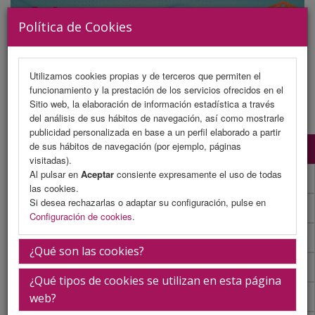
Política de Cookies
Utilizamos cookies propias y de terceros que permiten el
funcionamiento y la prestación de los servicios ofrecidos en el
MENU
Sitio web, la elaboración de información estadística a través
del análisis de sus hábitos de navegación, así como mostrarle
publicidad personalizada en base a un perfil elaborado a partir
de sus hábitos de navegación (por ejemplo, páginas
Programa Científico
visitadas).
Al pulsar en
Aceptar
consiente expresamente el uso de todas
Programa Científico (PDF)
las cookies.
Si desea rechazarlas o adaptar su configuración, pulse en
Cronograma Programa Científico
Configuración de cookies
.
Normativa comunicaciones
¿Qué son las cookies?
Envío de comunicaciones
¿Qué tipos de cookies se utilizan en esta página
Descargar normativa
web?