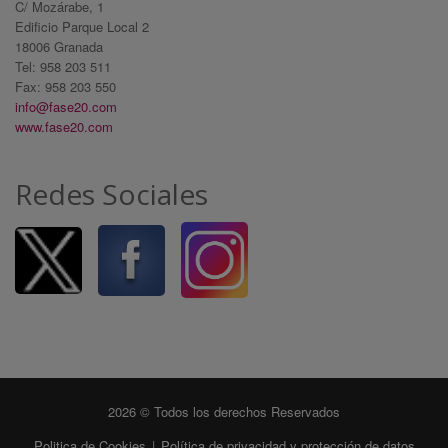
C/ Mozárabe, 1
Edificio Parque Local 2
18006 Granada
Tel: 958 203 511
Fax: 958 203 550
info@fase20.com
www.fase20.com
Redes Sociales
2026 © Todos los derechos Reservados
Politica de Cookies
|
Política de privacidad y protección de datos