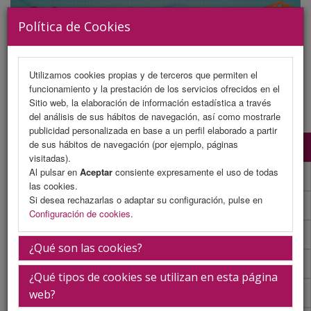
Política de Cookies
Utilizamos cookies propias y de terceros que permiten el
funcionamiento y la prestación de los servicios ofrecidos en el
MENU
Sitio web, la elaboración de información estadística a través
del análisis de sus hábitos de navegación, así como mostrarle
publicidad personalizada en base a un perfil elaborado a partir
de sus hábitos de navegación (por ejemplo, páginas
Programa Científico
visitadas).
Al pulsar en
Aceptar
consiente expresamente el uso de todas
Programa Científico (PDF)
las cookies.
Si desea rechazarlas o adaptar su configuración, pulse en
Cronograma Programa Científico
Configuración de cookies
.
Normativa comunicaciones
¿Qué son las cookies?
Envío de comunicaciones
¿Qué tipos de cookies se utilizan en esta página
Descargar normativa
web?