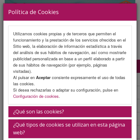
Política de Cookies
Utilizamos cookies propias y de terceros que permiten el
funcionamiento y la prestación de los servicios ofrecidos en el
MENU
Sitio web, la elaboración de información estadística a través
del análisis de sus hábitos de navegación, así como mostrarle
publicidad personalizada en base a un perfil elaborado a partir
de sus hábitos de navegación (por ejemplo, páginas
Programa Científico
visitadas).
Al pulsar en
Aceptar
consiente expresamente el uso de todas
Programa Científico (PDF)
las cookies.
Si desea rechazarlas o adaptar su configuración, pulse en
Cronograma Programa Científico
Configuración de cookies
.
Normativa comunicaciones
¿Qué son las cookies?
Envío de comunicaciones
¿Qué tipos de cookies se utilizan en esta página
Descargar normativa
web?