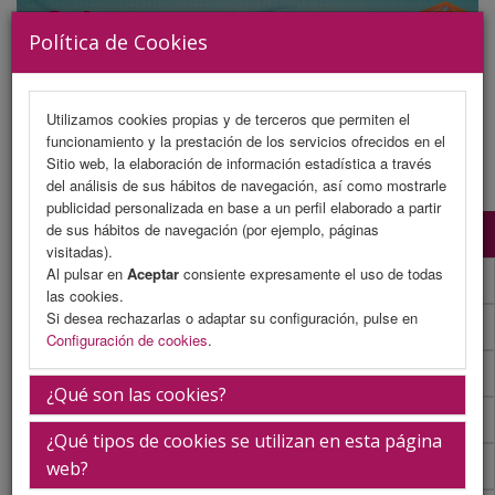
Política de Cookies
Utilizamos cookies propias y de terceros que permiten el
funcionamiento y la prestación de los servicios ofrecidos en el
MENU
Sitio web, la elaboración de información estadística a través
del análisis de sus hábitos de navegación, así como mostrarle
publicidad personalizada en base a un perfil elaborado a partir
de sus hábitos de navegación (por ejemplo, páginas
Programa Científico
visitadas).
Al pulsar en
Aceptar
consiente expresamente el uso de todas
Programa Científico (PDF)
las cookies.
Si desea rechazarlas o adaptar su configuración, pulse en
Cronograma Programa Científico
Configuración de cookies
.
Normativa comunicaciones
¿Qué son las cookies?
Envío de comunicaciones
¿Qué tipos de cookies se utilizan en esta página
Descargar normativa
web?